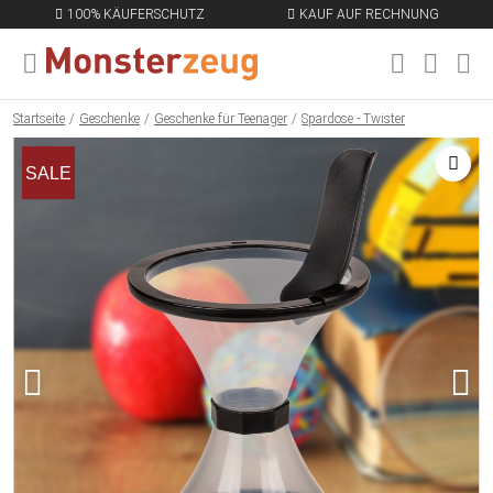
100% KÄUFERSCHUTZ
KAUF AUF RECHNUNG
MENÜ SCHLIESSEN
EN
Startseite
Geschenke
Geschenke für Teenager
Spardose - Twister
SALE