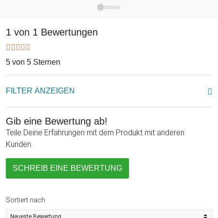
werden gar nicht genug Münzen in den Schlund werfen
können. Und während die Kids sich an dem cleveren
Mechanismus erfreuen, können die Eltern sich entspannt
1 von 1 Bewertungen
zurücklehnen, in dem guten Gewissen, ihrem Kind Spiel, Spaß
und Sparen beigebracht zu haben. Wenn also der nächste
Kindergeburtstag ansteht oder Du auf der Suche nach einem
5 von 5 Sternen
witzigen Geldgeschenk bist, dann legen wir Dir die Spardose
- Twister wärmstens ans Herz!
FILTER ANZEIGEN
Gib eine Bewertung ab!
Teile Deine Erfahrungen mit dem Produkt mit anderen
Kunden.
SCHREIB EINE BEWERTUNG
Sortiert nach