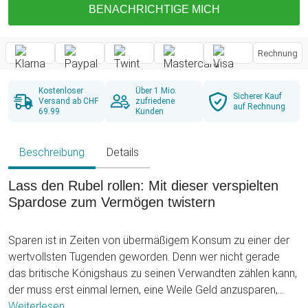
BENACHRICHTIGE MICH
Rechnung
Kostenloser
Über 1 Mio.
Sicherer Kauf
Versand ab CHF
zufriedene
auf Rechnung
69.99
Kunden
Beschreibung
Details
Lass den Rubel rollen: Mit dieser verspielten
Spardose zum Vermögen twistern
Sparen ist in Zeiten von übermäßigem Konsum zu einer der
wertvollsten Tugenden geworden. Denn wer nicht gerade
das britische Königshaus zu seinen Verwandten zählen kann,
der muss erst einmal lernen, eine Weile Geld anzusparen,
bevor sich größere Wünsche verwirklichen lassen. Deshalb
Weiterlesen ...