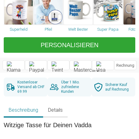
Superheld
Pfeil
Welt Bester
Super Papa
Foto 
PERSONALISIEREN
Rechnung
Kostenloser
Über 1 Mio.
Sicherer Kauf
Versand ab CHF
zufriedene
auf Rechnung
69.99
Kunden
Beschreibung
Details
Witzige Tasse für Deinen Vadda