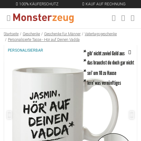
100% KÄUFERSCHUTZ
KAUF AUF RECHNUNG
MENÜ SCHLIESSEN
EN
Startseite
Geschenke
Geschenke für Männer
Vatertagsgeschenke
Personalisierte Tasse - Hör auf Deinen Vadda
PERSONALISIERBAR