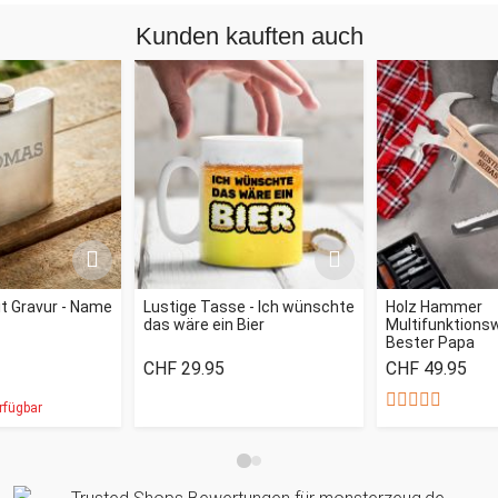
Kunden kauften auch
t Gravur - Name
Lustige Tasse - Ich wünschte
Holz Hammer
das wäre ein Bier
Multifunktions
Bester Papa
CHF 29.95
CHF 49.95
rfügbar