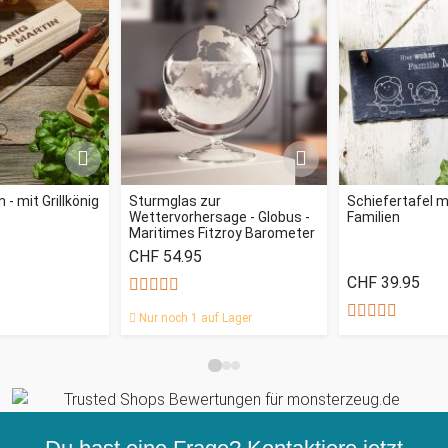
 - mit Grillkönig
Sturmglas zur
Schiefertafel m
Wettervorhersage - Globus -
Familien
Maritimes Fitzroy Barometer
CHF 54.95
CHF 39.95
Nur noch 1 auf Lager