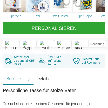
Superheld
Pfeil
Welt Bester
Super Papa
Foto 
PERSONALISIEREN
Rechnung
Kostenloser
Über 1 Mio.
Sicherer Kauf
Versand ab CHF
zufriedene
auf Rechnung
69.99
Kunden
Beschreibung
Details
Persönliche Tasse für stolze Väter
Du suchst noch ein kleines Geschenk für jemanden, der