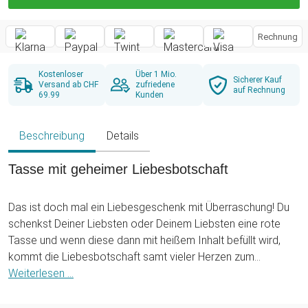
Rechnung
Kostenloser
Über 1 Mio.
Sicherer Kauf
Versand ab CHF
zufriedene
auf Rechnung
69.99
Kunden
Beschreibung
Details
Tasse mit geheimer Liebesbotschaft
Das ist doch mal ein Liebesgeschenk mit Überraschung! Du
schenkst Deiner Liebsten oder Deinem Liebsten eine rote
Tasse und wenn diese dann mit heißem Inhalt befüllt wird,
kommt die Liebesbotschaft samt vieler Herzen zum
Vorschein. Durch den heißen Inhalt färbt sich die Tasse vom
Weiterlesen ...
satten Rot ins Weiß und übrig bleiben die verschieden großen
Herzen, in deren größtes Herz nach Wunsch eine