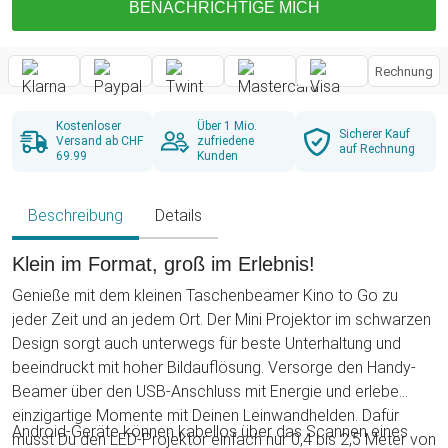
BENACHRICHTIGE MICH
Rechnung
Kostenloser
Über 1 Mio.
Sicherer Kauf
Versand ab CHF
zufriedene
auf Rechnung
69.99
Kunden
Beschreibung
Details
Klein im Format, groß im Erlebnis!
Genieße mit dem kleinen Taschenbeamer Kino to Go zu
jeder Zeit und an jedem Ort. Der Mini Projektor im schwarzen
Design sorgt auch unterwegs für beste Unterhaltung und
beeindruckt mit hoher Bildauflösung. Versorge den Handy-
Beamer über den USB-Anschluss mit Energie und erlebe
einzigartige Momente mit Deinen Leinwandhelden. Dafür
Android-Geräte können kabellos über das Scannen eines
musst Du den LED-Projektor einfach nur 0,4 bis 2,5 Meter von