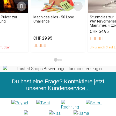
- Pulver zur
Mach das alles - 50 Lose
Sturmglas zur
ung
Challenge
Wettervorhersag
Maritimes Fitz
CHF 54.95
CHF 29.95
rfügbar
Nur noch 3 auf L
Du hast eine Frage? Kontaktiere jetzt
unseren
Kundenservice...