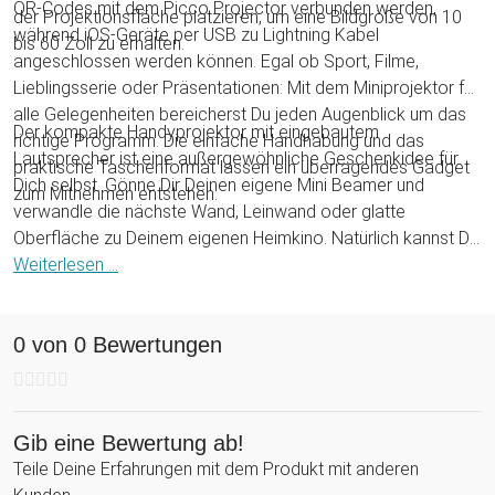
QR-Codes mit dem Picco Projector verbunden werden,
der Projektionsfläche platzieren, um eine Bildgröße von 10
während iOS-Geräte per USB zu Lightning Kabel
bis 60 Zoll zu erhalten.
angeschlossen werden können. Egal ob Sport, Filme,
Lieblingsserie oder Präsentationen: Mit dem Miniprojektor für
alle Gelegenheiten bereicherst Du jeden Augenblick um das
Der kompakte Handyprojektor mit eingebautem
richtige Programm. Die einfache Handhabung und das
Lautsprecher ist eine außergewöhnliche Geschenkidee für
praktische Taschenformat lassen ein überragendes Gadget
Dich selbst. Gönne Dir Deinen eigene Mini Beamer und
zum Mitnehmen entstehen.
verwandle die nächste Wand, Leinwand oder glatte
Oberfläche zu Deinem eigenen Heimkino. Natürlich kannst Du
den kleinen Projektor auch als Geburtstagsgeschenk oder
Weiterlesen ...
Weihnachtsgeschenk an Freunde und Familie überreichen,
die sich einfach gerne unterhalten lassen. Du schaust dann
0 von 0 Bewertungen
halt mal zwischendurch auf ein Kaltgetränk vorbei, um die
Funktionalität des Geräts zu überprüfen. Ganz uneigennützig,
versteht sich.
Gib eine Bewertung ab!
Teile Deine Erfahrungen mit dem Produkt mit anderen