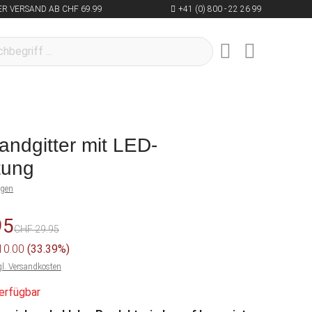
R VERSAND AB CHF 69.99
+41 (0) 800 - 22 26 99
andgitter mit LED-
tung
ngen
95
CHF 29.95
 10.00
(33.39%)
gl. Versandkosten
erfügbar