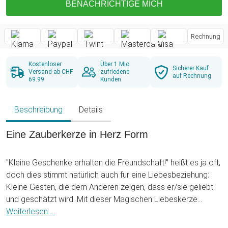
BENACHRICHTIGE MICH
Rechnung
Kostenloser
Über 1 Mio.
Sicherer Kauf
Versand ab CHF
zufriedene
auf Rechnung
69.99
Kunden
Beschreibung
Details
Eine Zauberkerze in Herz Form
"Kleine Geschenke erhalten die Freundschaft!" heißt es ja oft,
doch dies stimmt natürlich auch für eine Liebesbeziehung:
Kleine Gesten, die dem Anderen zeigen, dass er/sie geliebt
und geschätzt wird. Mit dieser Magischen Liebeskerze
machst Du Deiner/Deinem Liebsten ein ganz besonderes
Weiterlesen ...
Liebesgeschenk, das ihr für einen romantischen Abend zu