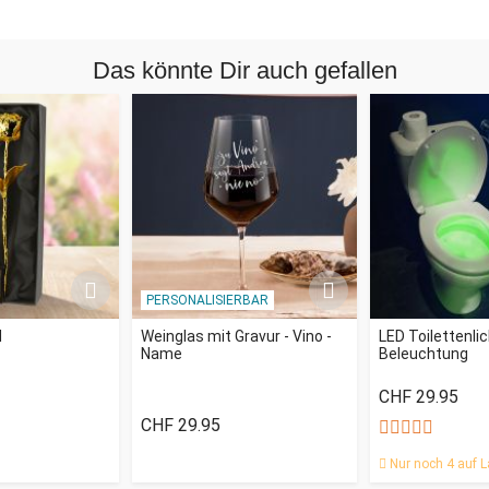
diesem stylischen Chronometer ist nicht etwa, dass es
einfach aus einem Block Holz besteht; nein, das
Das könnte Dir auch gefallen
Bahnbrechende an der ganzen Sache ist, dass die
leuchtenden digitalen Ziffern wie von Zauberhand auf der
glatten Oberfläche erscheinen - da ist kein getöntes
Plexiglas oder erkennbares Display zu sehen!
Es ist der Wahnsinn: Wenn die Zahlen nicht leuchten, sieht
dieser innovative Zeitmesser haargenau so aus wie ein
gewöhnlicher Klumpen Holz - wenn auch wie ein glatter,
polierter und leicht schwedisch aussehender Klumpen (na,
PERSONALISIERBAR
passt doch perfekt in die Ikea-Einrichtung, oder!?). Bitte
spare Dir aber die Zeit, uns zu fragen, wie das hölzerne
d
Weinglas mit Gravur - Vino -
LED Toilettenli
Name
Beleuchtung
Wunderding denn genau funktioniert, denn wir haben echt
nicht den geringsten Schimmer. Alles, was wir wissen ist,
CHF 29.95
dass die digitalen Leuchtziffern einfach verdammt cool
CHF 29.95
aussehen auf diesem natürlich aussehenden Holzuntergrund.
Nur noch 4 auf L
Die Holzuhr ist - ob auf dem Schreibtisch oder Nachttisch -