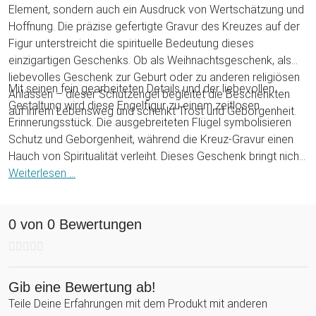
Element, sondern auch ein Ausdruck von Wertschätzung und
Hoffnung. Die präzise gefertigte Gravur des Kreuzes auf der
Figur unterstreicht die spirituelle Bedeutung dieses
einzigartigen Geschenks. Ob als Weihnachtsgeschenk, als
liebevolles Geschenk zur Geburt oder zu anderen religiösen
Mit seinen fein gearbeiteten Details und der liebevollen
Anlässen – dieser Schutzengel begleitet die Beschenkten
Gestaltung wird diese Engelfigur zu einem zeitlosen
auf ihrem Lebensweg und schenkt Trost und Geborgenheit.
Erinnerungsstück. Die ausgebreiteten Flügel symbolisieren
Schutz und Geborgenheit, während die Kreuz-Gravur einen
Hauch von Spiritualität verleiht. Dieses Geschenk bringt nicht
nur eine ästhetische Note in Dein Zuhause, sondern auch
Weiterlesen ...
eine tiefe emotionale Bedeutung. Schenke Deinen Liebsten
ein Stück himmlischer Harmonie mit diesem einzigartigen
0 von 0 Bewertungen
Holzengel, der Liebe, Glaube und Schutz verkörpert!
Gib eine Bewertung ab!
Teile Deine Erfahrungen mit dem Produkt mit anderen