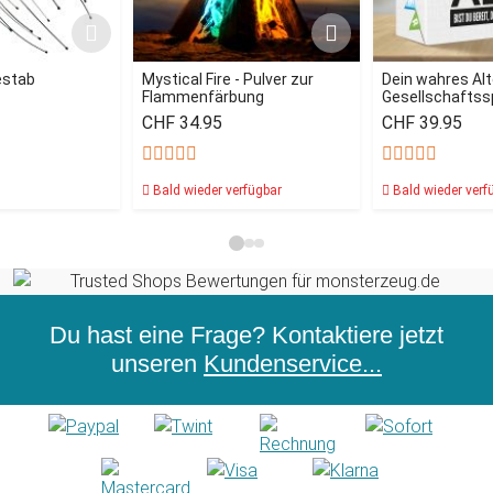
stab
Mystical Fire - Pulver zur
Dein wahres Alt
Flammenfärbung
Gesellschaftssp
CHF 34.95
CHF 39.95
Bald wieder verfügbar
Bald wieder verf
Du hast eine Frage? Kontaktiere jetzt
unseren
Kundenservice...