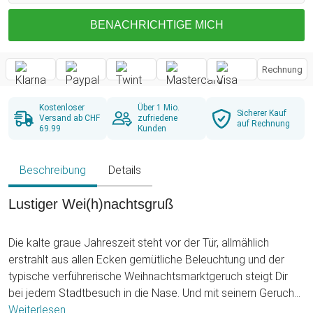
BENACHRICHTIGE MICH
Rechnung
Kostenloser
Über 1 Mio.
Sicherer Kauf
Versand ab CHF
zufriedene
auf Rechnung
69.99
Kunden
Beschreibung
Details
Lustiger Wei(h)nachtsgruß
Die kalte graue Jahreszeit steht vor der Tür, allmählich
erstrahlt aus allen Ecken gemütliche Beleuchtung und der
typische verführerische Weihnachtsmarktgeruch steigt Dir
bei jedem Stadtbesuch in die Nase. Und mit seinem Geruch
keimt auch das immer stärkere Verlangen nach einem
Weiterlesen ...