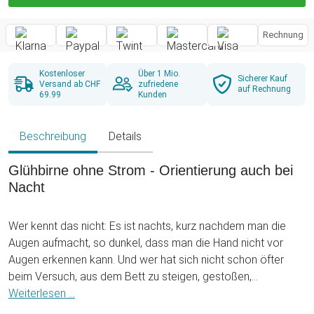
Rechnung
Kostenloser
Über 1 Mio.
Sicherer Kauf
Versand ab CHF
zufriedene
auf Rechnung
69.99
Kunden
Beschreibung
Details
Glühbirne ohne Strom - Orientierung auch bei
Nacht
Wer kennt das nicht: Es ist nachts, kurz nachdem man die
Augen aufmacht, so dunkel, dass man die Hand nicht vor
Augen erkennen kann. Und wer hat sich nicht schon öfter
beim Versuch, aus dem Bett zu steigen, gestoßen,
danebengetreten oder verzweifelt den Lichtschalter gesucht.
Weiterlesen ...
. . Damit ist jetzt dank der stylischen Glühbirne ohne Strom