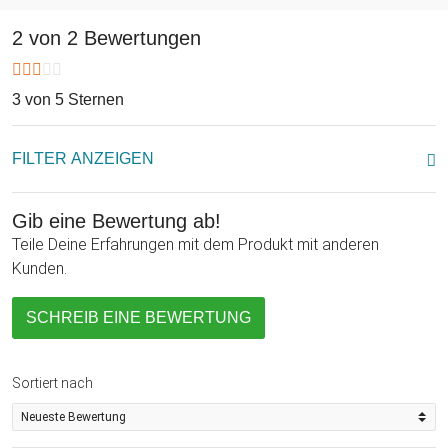
Die Glühbirne ohne Strom ist optisch fast identisch zu
gängigen Glühbirnen mit der Ausnahme, dass sie kein
2 von 2 Bewertungen
"Innenleben" hat, weil sie sich durch Tages- oder Kunstlicht
ganz ohne Strom auflädt.
3 von 5 Sternen
Eine besondere Lichtquelle - ob als Geschenk oder für's
eigene Heim!
FILTER ANZEIGEN
Gib eine Bewertung ab!
Teile Deine Erfahrungen mit dem Produkt mit anderen
Kunden.
SCHREIB EINE BEWERTUNG
Sortiert nach