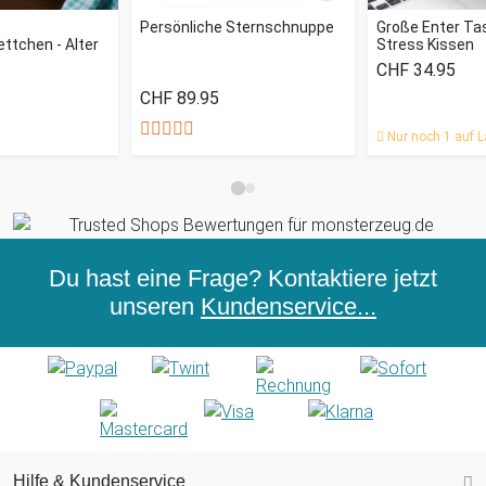
Persönliche Sternschnuppe
Große Enter Tas
ttchen - Alter
Stress Kissen
CHF 34.95
CHF 89.95
Nur noch 1 auf L
Du hast eine Frage? Kontaktiere jetzt
unseren
Kundenservice...
Hilfe & Kundenservice