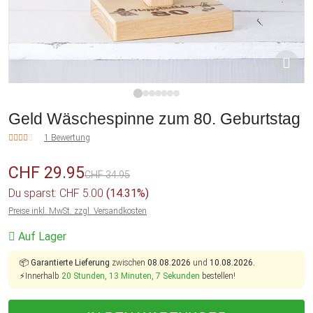
1
2
3
4
5
6
7
Geld Wäschespinne zum 80. Geburtstag
1 Bewertung
CHF 29.95
CHF 34.95
Du sparst: CHF 5.00
(14.31%)
Preise inkl. MwSt. zzgl. Versandkosten
Auf Lager
📦
Garantierte Lieferung
zwischen
08.08.2026
und
10.08.2026.
⚡Innerhalb
20 Stunden, 13 Minuten, 6 Sekunden
bestellen!