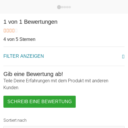
Erinnerung bleiben und bestimmt einen Ehrenplatz im
Wohnzimmer bekommen. Denn die filigrane Ausarbeitung der
Holz Wäschespinne im Shabby Chic Design ist ein absoluter
1 von 1 Bewertungen
Blickfang in jedem Einrichtungsstil und wird dank der
individuellen Gestaltung zu einem besonderen Unikat. Viel
mehr kann man zum 80. Geburtstag nicht verschenken!
4 von 5 Sternen
FILTER ANZEIGEN
Gib eine Bewertung ab!
Teile Deine Erfahrungen mit dem Produkt mit anderen
Kunden.
SCHREIB EINE BEWERTUNG
Sortiert nach