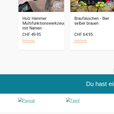
Holz Hammer
Braufässchen - Bier
Multifunktionswerkzeug
selber brauen
mit Namen
CHF 49.95
CHF 64.95
Du hast ei