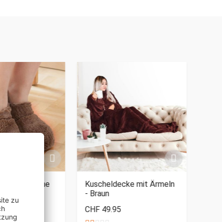
en Hausschuhe
Kuscheldecke mit Ärmeln
Magi
- Braun
CHF 49.95
CHF