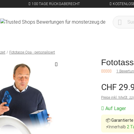
100 TAGE RÜCKGABERECHT
KOSTENLOSE
zeit
Fototasse Opa - personalisiert
Fototass
1 Bewertu
CHF 29.
Preise inkl. MwSt. zz
Auf Lager
📦
Garantierte
⚡Innerhalb
2 T