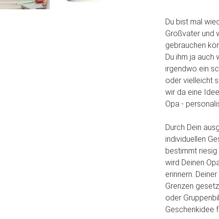
Du bist mal wie
Großvater und w
gebrauchen kön
Du ihm ja auch 
irgendwo ein s
oder vielleicht
wir da eine Ide
Opa - personalis
Durch Dein aus
individuellen G
bestimmt riesig 
wird Deinen Op
erinnern. Deiner
Grenzen gesetzt
oder Gruppenbil
Geschenkidee f