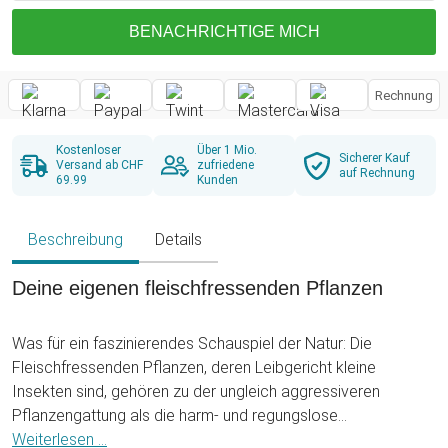
BENACHRICHTIGE MICH
Rechnung
Kostenloser
Über 1 Mio.
Sicherer Kauf
Versand ab CHF
zufriedene
auf Rechnung
69.99
Kunden
Beschreibung
Details
Deine eigenen fleischfressenden Pflanzen
Was für ein faszinierendes Schauspiel der Natur: Die
Fleischfressenden Pflanzen, deren Leibgericht kleine
Insekten sind, gehören zu der ungleich aggressiveren
Pflanzengattung als die harm- und regungslose
Zimmerpflanze bei Dir auf der Fensterbank. Jetzt kannst Du
Weiterlesen ...