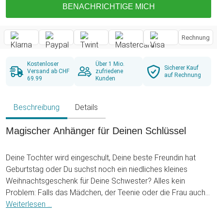
BENACHRICHTIGE MICH
Rechnung
Kostenloser
Über 1 Mio.
Sicherer Kauf
Versand ab CHF
zufriedene
auf Rechnung
69.99
Kunden
Beschreibung
Details
Magischer Anhänger für Deinen Schlüssel
Deine Tochter wird eingeschult, Deine beste Freundin hat
Geburtstag oder Du suchst noch ein niedliches kleines
Weihnachtsgeschenk für Deine Schwester? Alles kein
Problem: Falls das Mädchen, der Teenie oder die Frau auch
noch unsterblich in Einhörner verliebt ist, haben wir hier genau
Weiterlesen ...
das passende Präsent für sie! Der niedliche