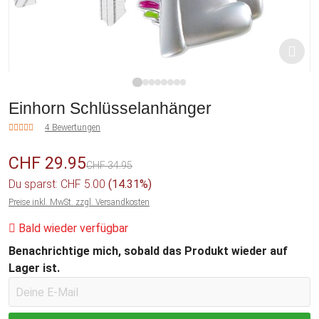
1
2
3
4
5
6
7
8
Einhorn Schlüsselanhänger
4 Bewertungen
CHF 29.95
CHF 34.95
Du sparst: CHF 5.00
(14.31%)
Preise inkl. MwSt. zzgl. Versandkosten
Bald wieder verfügbar
Benachrichtige mich, sobald das Produkt wieder auf
Lager ist.