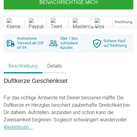
BENACHRICHTIGE MICH
Rechnung
Kostenloser
Über 1 Mio.
Sicherer Kauf
Versand ab CHF
zufriedene
auf Rechnung
69.99
Kunden
Beschreibung
Details
Duftkerze Geschenkset
Für das richtige Ambiente mit Deiner besseren Hälfte: Die
Duftkerze im Herzglas beschert zauberhafte Sinnlichkeit bei
Dir daheim. Aufstellen, anzünden und schon kann die
Zweisamkeit beginnen. Sogleich schwängert wundervoller
Rosenduft Deinen Raum. Tolle Idee an einem besonderen
Weiterlesen ...
Abend, z. B. zum Valentinstag oder Jahrestag.