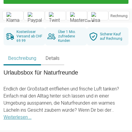
Rechnung
Kostenloser
Über 1 Mio.
Sicherer Kauf
Versand ab CHF
zufriedene
auf Rechnung
69.99
Kunden
Beschreibung
Details
Urlaubsbox für Naturfreunde
Endlich der Großstadt entfliehen und frische Luft tanken?
Einfach mal den Alltag hinter sich lassen und in einer
Umgebung ausspannen, die Naturfreunden ein warmes
Lächeln ins Gesicht zaubern würde? Wenn Dir bei der
Vorstellung von Wanderungen in bergigen Waldgebieten
Weiterlesen ...
vorbei an kristallklaren Seen Freudentränen kommen und Du
nur noch daran denkst, wann und nicht ob es endlich