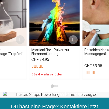
r
Mystical Fire - Pulver zur
Portables Nack
age "Tropfen" -
Flammenfärbung
Massagegerät
CHF 34.95
CHF 39.95
Bald wieder verfügbar
Du hast eine Frage? Kontaktiere jetzt