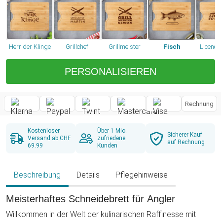
Herr der Klinge
Grillchef
Grillmeister
Fisch
Licence 
PERSONALISIEREN
Rechnung
Kostenloser
Über 1 Mio.
Sicherer Kauf
Versand ab CHF
zufriedene
auf Rechnung
69.99
Kunden
Beschreibung
Details
Pflegehinweise
Meisterhaftes Schneidebrett für Angler
Willkommen in der Welt der kulinarischen Raffinesse mit