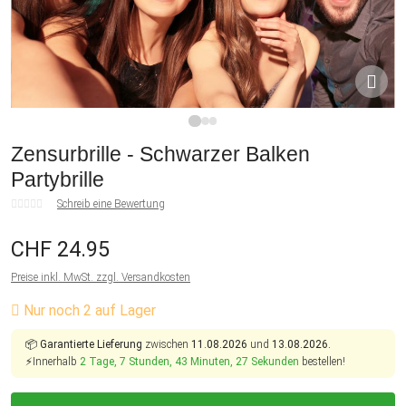
1
2
3
Zensurbrille - Schwarzer Balken
Partybrille
Schreib eine Bewertung
CHF 24.95
Preise inkl. MwSt. zzgl. Versandkosten
Nur noch 2 auf Lager
📦
Garantierte Lieferung
zwischen
11.08.2026
und
13.08.2026.
⚡Innerhalb
2 Tage, 7 Stunden, 43 Minuten, 27 Sekunden
bestellen!