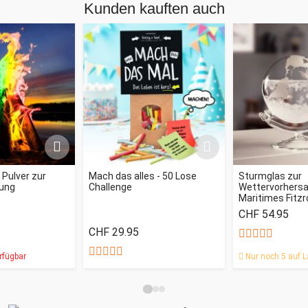
Kunden kauften auch
- Pulver zur
Mach das alles - 50 Lose
Sturmglas zur
ung
Challenge
Wettervorhersag
Maritimes Fitz
CHF 54.95
CHF 29.95
rfügbar
Nur noch 5 auf L