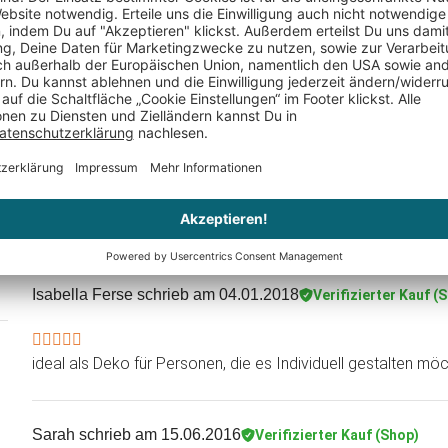
Katinoh
schrieb am 24.10.2021
Verifizierter Kauf (Shop)
Soll ein Geschenk sein für meine…
Soll ein Geschenk sein für meine Nichte. Leider ist keine "
hin. Die Verpackung ist etwas gewöhnungsbedürftig bis lieblo
entsprechenden Abbildung als Vorlage zum Anbringen an der
einzelnen Teile doch stark verbiegen.
Isabella Ferse
schrieb am 04.01.2018
Verifizierter Kauf (
ideal als Deko für Personen, die es Individuell gestalten möc
Sarah
schrieb am 15.06.2016
Verifizierter Kauf (Shop)