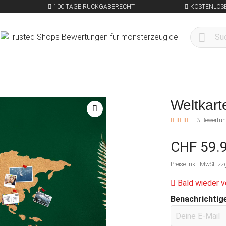
100 TAGE RÜCKGABERECHT
KOSTENLOSE
Weltkart
3 Bewertu
CHF 59.
Preise inkl. MwSt. zz
Bald wieder v
Benachrichtige