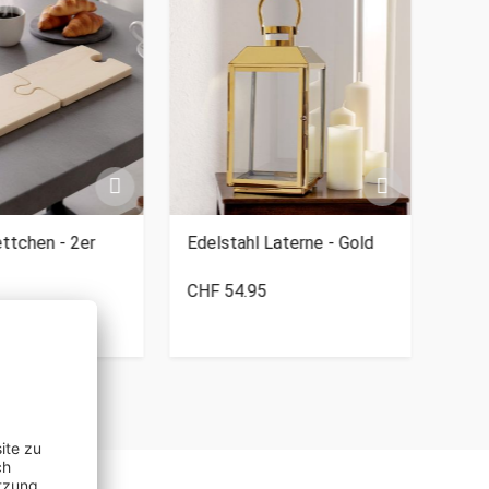
ttchen - 2er
Edelstahl Laterne - Gold
Bonb
Blu
CHF 54.95
CHF