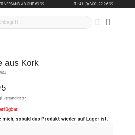
R VERSAND AB CHF 69.99
+41 (0) 800 - 22 26 99
e aus Kork
ngen
95
gl. Versandkosten
erfügbar
 mich, sobald das Produkt wieder auf Lager ist.