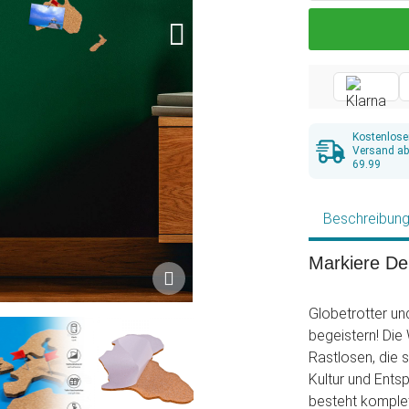
Kostenlose
Versand a
69.99
Beschreibun
Markiere De
Globetrotter un
begeistern! Die 
Rastlosen, die 
Kultur und Ents
besteht komplet