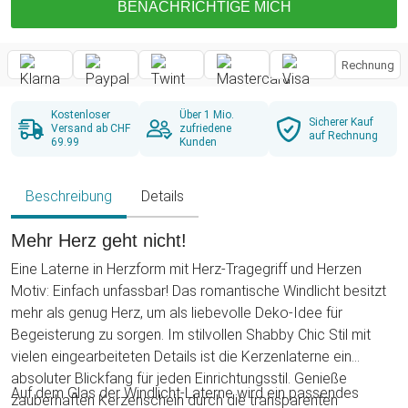
BENACHRICHTIGE MICH
Rechnung
Kostenloser
Über 1 Mio.
Sicherer Kauf
Versand ab CHF
zufriedene
auf Rechnung
69.99
Kunden
Beschreibung
Details
Mehr Herz geht nicht!
Eine Laterne in Herzform mit Herz-Tragegriff und Herzen
Motiv: Einfach unfassbar! Das romantische Windlicht besitzt
mehr als genug Herz, um als liebevolle Deko-Idee für
Begeisterung zu sorgen. Im stilvollen Shabby Chic Stil mit
vielen eingearbeiteten Details ist die Kerzenlaterne ein
absoluter Blickfang für jeden Einrichtungsstil. Genieße
Auf dem Glas der Windlicht-Laterne wird ein passendes
zauberhaften Kerzenschein durch die transparenten