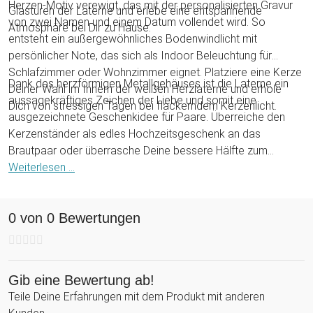
Herzen-Motiv verewigt, das mit der personalisierten Gravur
Glastüren der Laterne und erlebe eine entspannende
von zwei Namen und einem Datum vollendet wird. So
Atmosphäre bei Dir zu Hause.
entsteht ein außergewöhnliches Bodenwindlicht mit
persönlicher Note, das sich als Indoor Beleuchtung für
Schlafzimmer oder Wohnzimmer eignet. Platziere eine Kerze
Dank des herzförmigen Metallgehäuses ist die Laterne ein
Deiner Wahl im Innern der weißen Herzlaterne und erhole
aussagekräftiges Zeichen der Liebe und somit eine
Dich von stressigen Tagen bei flackerndem Kerzenlicht.
ausgezeichnete Geschenkidee für Paare. Überreiche den
Kerzenständer als edles Hochzeitsgeschenk an das
Brautpaar oder überrasche Deine bessere Hälfte zum
Jahrestag. Egal ob zur Hochzeit, zum Hochzeitstag oder
Weiterlesen ...
zum Valentinstag: Die personalisierte Hochzeitslaterne ist
eine romantische Geste, die zu jeder Feierlichkeit gut
0 von 0 Bewertungen
ankommt!
Gib eine Bewertung ab!
Teile Deine Erfahrungen mit dem Produkt mit anderen