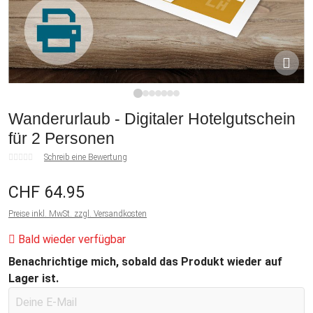
1
2
3
4
5
6
7
Wanderurlaub - Digitaler Hotelgutschein
für 2 Personen
Schreib eine Bewertung
CHF 64.95
Preise inkl. MwSt. zzgl. Versandkosten
Bald wieder verfügbar
Benachrichtige mich, sobald das Produkt wieder auf
Lager ist.