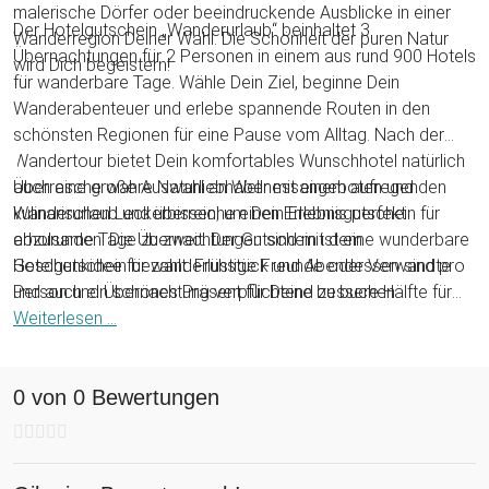
malerische Dörfer oder beeindruckende Ausblicke in einer
Der Hotelgutschein „Wanderurlaub“ beinhaltet 3
Wanderregion Deiner Wahl. Die Schönheit der puren Natur
Übernachtungen für 2 Personen in einem aus rund 900 Hotels
wird Dich begeistern!
für wanderbare Tage. Wähle Dein Ziel, beginne Dein
Wanderabenteuer und erlebe spannende Routen in den
schönsten Regionen für eine Pause vom Alltag. Nach der
Wandertour bietet Dein komfortables Wunschhotel natürlich
auch eine große Auswahl an Wellnessangeboten und
Überrasche wahre Naturliebhaber mit einem aufregenden
kulinarischen Leckerbissen, um Dein Erlebnis perfekt
Wanderurlaub und überreiche einen Erlebnisgutschein für
abzurunden.
erholsame Tage zu zweit. Der Gutschein ist eine wunderbare
Die Übernachtungen sind mit dem
Hotelgutschein bezahlt. Frühstück und Abendessen sind pro
Geschenkidee für wanderlustige Freunde oder Verwandte
Person und Übernachtung verpflichtend zu buchen.
und auch ein schönes Präsent für Deine bessere Hälfte für
einen gemeinsamen Ausflug. Dabei wird der Gutschein für
Weiterlesen ...
eine Wanderreise zum absoluten Highlight zu Anlässen wie
Geburtstag, Weihnachten, Jahrestag oder Valentinstag.
0 von 0 Bewertungen