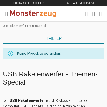
100% KÄUFERSCHUTZ
KAUF AUF RECHNUNG
USB
Raketenwerfer
MENÜ SCHLIESSEN
EN
Themen Special
USB Raketenwerfer Themen Special
FILTER
Keine Produkte gefunden.
USB Raketenwerfer - Themen-
Special
Der
USB Raketenwerfer
ist DER Klassiker unter den
Computer USB-Gadgets. Es gibt ihn in zahlreichen