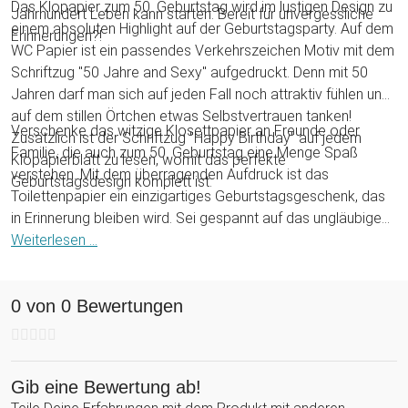
Das Klopapier zum 50. Geburtstag wird im lustigen Design zu
Jahrhundert Leben kann starten. Bereit für unvergessliche
einem absoluten Highlight auf der Geburtstagsparty. Auf dem
Erinnerungen?!
WC Papier ist ein passendes Verkehrszeichen Motiv mit dem
Schriftzug "50 Jahre and Sexy" aufgedruckt. Denn mit 50
Jahren darf man sich auf jeden Fall noch attraktiv fühlen und
auf dem stillen Örtchen etwas Selbstvertrauen tanken!
Verschenke das witzige Klosettpapier an Freunde oder
Zusätzlich ist der Schriftzug "Happy Birthday" auf jedem
Familie, die auch zum 50. Geburtstag eine Menge Spaß
Klopapierblatt zu lesen, womit das perfekte
verstehen. Mit dem überragenden Aufdruck ist das
Geburtstagsdesign komplett ist.
Toilettenpapier ein einzigartiges Geburtstagsgeschenk, das
in Erinnerung bleiben wird. Sei gespannt auf das ungläubige
Erstaunen in den Augen des Geburtstagskindes und
Weiterlesen ...
beobachte gespannt, in welch kurzer Zeit die Klopapierrolle
den Weg an den Klopapierhalter finden wird.
0 von 0 Bewertungen
Gib eine Bewertung ab!