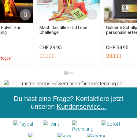
- Pulver zur
Mach das alles - 50 Lose
Goldene Schallp
ung
Challenge
personalisiertes
CHF 29.95
CHF 54.95
rfügbar
Du hast eine Frage? Kontaktiere jetzt
unseren
Kundenservice...