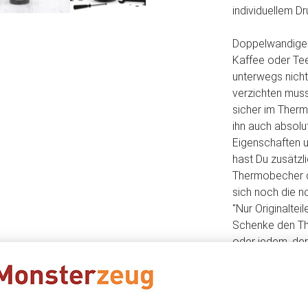
individuellem D
Doppelwandiger 
Kaffee oder Tee
unterwegs nicht
verzichten muss
sicher im Ther
ihn auch absolut
Eigenschaften 
hast Du zusätzli
Thermobecher d
sich noch die n
"Nur Originaltei
Schenke den Th
oder jedem, der
verzichten möc