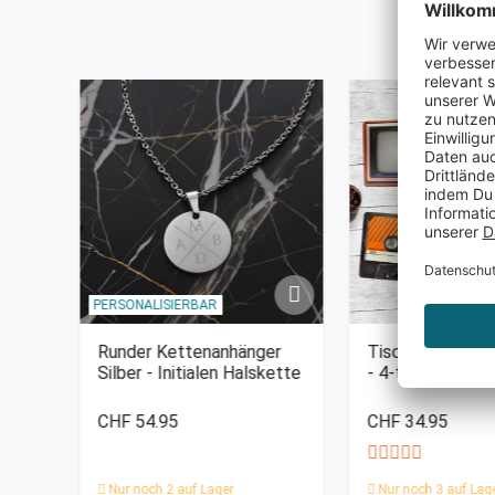
PERSONALISIERBAR
Runder Kettenanhänger
Tischset im Vin
Silber - Initialen Halskette
- 4-teilig
CHF 54.95
CHF 34.95
Nur noch 2 auf Lager
Nur noch 3 auf Lag