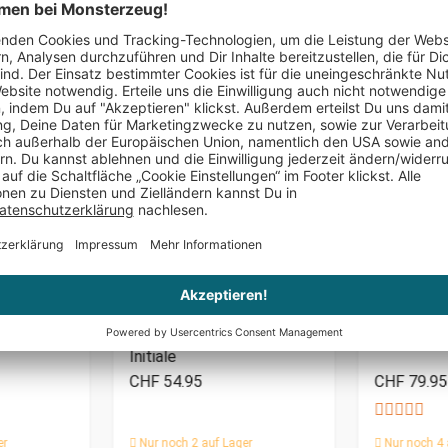
Das könnte Dir auch gefallen
PERSONALISIERBAR
tage Look
Runder Kettenanhänger
Riesen Spi
Silber - Sternbild mit
Kuscheltie
Initiale
CHF 54.95
CHF 79.95
er
Nur noch 2 auf Lager
Nur noch 4 