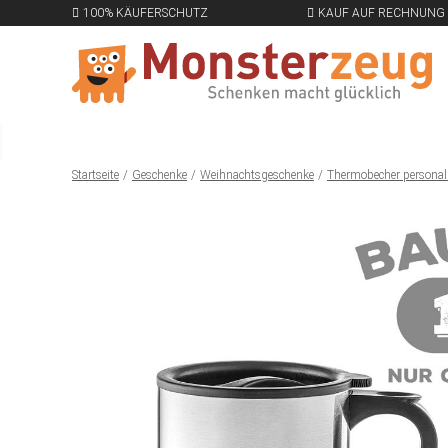
100% KÄUFERSCHUTZ
KAUF AUF RECHNUNG
Startseite
Geschenke
Weihnachtsgeschenke
Thermobecher personali