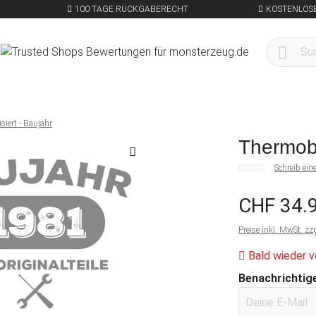
100 TAGE RÜCKGABERECHT
KOSTENLOSE
siert - Baujahr
Thermobe
Schreib ei
CHF 34.
Preise inkl. MwSt. zz
Bald wieder v
Benachrichtige