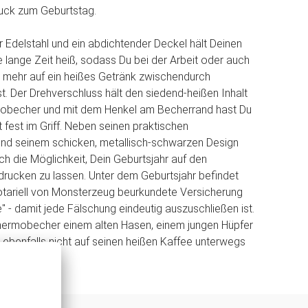
ruck zum Geburtstag.
Edelstahl und ein abdichtender Deckel hält Deinen
 lange Zeit heiß, sodass Du bei der Arbeit oder auch
 mehr auf ein heißes Getränk zwischendurch
t. Der Drehverschluss hält den siedend-heißen Inhalt
mobecher und mit dem Henkel am Becherrand hast Du
 fest im Griff. Neben seinen praktischen
und seinem schicken, metallisch-schwarzen Design
ch die Möglichkeit, Dein Geburtsjahr auf den
rucken zu lassen. Unter dem Geburtsjahr befindet
otariell von Monsterzeug beurkundete Versicherung
le" - damit jede Fälschung eindeutig auszuschließen ist.
ermobecher einem alten Hasen, einem jungen Hüpfer
 ebenfalls nicht auf seinen heißen Kaffee unterwegs
hte!