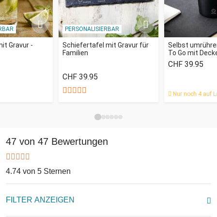
RBAR
PERSONALISIERBAR
it Gravur -
Schiefertafel mit Gravur für
Selbst umrühre
Familien
To Go mit Deck
CHF 39.95
CHF 39.95
Nur noch 4 auf L
47 von 47 Bewertungen
4.74 von 5 Sternen
FILTER ANZEIGEN