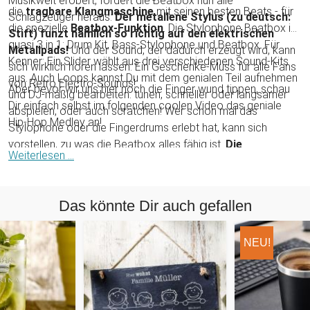
Musikwelt erobert, fordert die Beatbox nun alle
die
tragbare Klangmaschine
mit seinen besten Beats - für
Schlagzeuger heraus:
Der metallene Stylus (zu deutsch:
die spezielle
Beatbox-Funktion
. Die Stylophone Beatbox ist
Stift) funzt nämlich so richtig auf den elektrischen
quasi 3 in 1: Drum Kit, Bass-Stylophone und Beatbox. Für
Metallpads!
Und der Sound, der dadurch erzeugt wird, kann
Kenner: Ein Slider wählt aus drei verschiedenen Sound-Kits
sich wirklich hören lassen. Ein Geschenke-Muss für alle Fans
aus. Auch Loops kannst Du mit dem genialen Teil aufnehmen
von Retro Electro-Sounds!
Aber bevor wir uns hier noch die Finger wund tippen, schau
und DJ-mäßig bearbeiten: tunen, schneller oder langsamer
Dir einfach selbst im folgenden coolen Video das geniale
abspielen, oder auch scratchen! Wer schon mal das
Hip-Hop Medley an!
Stylophone oder die Fingerdrums erlebt hat, kann sich
vorstellen, zu was die Beatbox alles fähig ist.
Die
Weiterlesen ...
Stylophone Beatbox lässt sich direkt an Deine Anlage,
Produktinfos:
MP3 Player oder Kopfhörer anschließen.
Das könnte Dir auch gefallen
NEU!