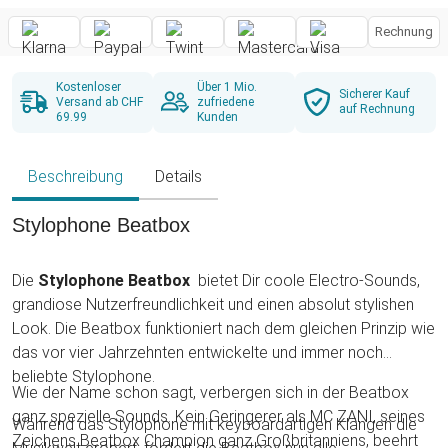
Rechnung
Kostenloser
Über 1 Mio.
Sicherer Kauf
Versand ab CHF
zufriedene
auf Rechnung
69.99
Kunden
Beschreibung
Details
Stylophone Beatbox
Die
Stylophone Beatbox
bietet Dir coole Electro-Sounds,
grandiose Nutzerfreundlichkeit und einen absolut stylishen
Look. Die Beatbox funktioniert nach dem gleichen Prinzip wie
das vor vier Jahrzehnten entwickelte und immer noch
beliebte Stylophone.
Wie der Name schon sagt, verbergen sich in der Beatbox
ganz spezielle Sounds. Kein Geringerer als MC ZANI, seines
Während das Stylophone mit keyboardartigen Klängen die
Zeichens Beatbox Champion ganz Großbritanniens, beehrt