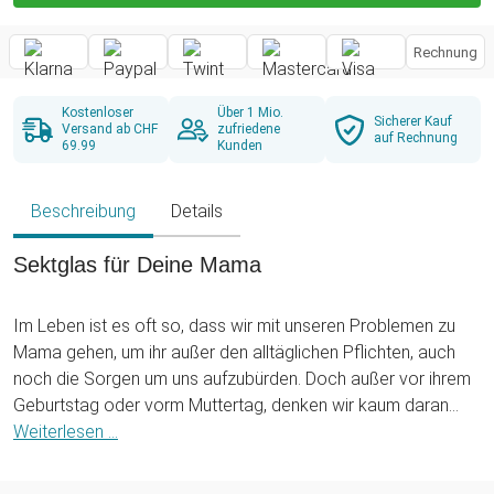
Rechnung
Kostenloser
Über 1 Mio.
Sicherer Kauf
Versand ab CHF
zufriedene
auf Rechnung
69.99
Kunden
Beschreibung
Details
Sektglas für Deine Mama
Im Leben ist es oft so, dass wir mit unseren Problemen zu
Mama gehen, um ihr außer den alltäglichen Pflichten, auch
noch die Sorgen um uns aufzubürden. Doch außer vor ihrem
Geburtstag oder vorm Muttertag, denken wir kaum daran
unserer Mama für all die Sachen zu danken, die sie im Laufe
Weiterlesen ...
der Jahre für uns gemacht hat. Wenn Du Deiner Mutter eine
Freude machen willst, ob zum besonderen Anlass oder