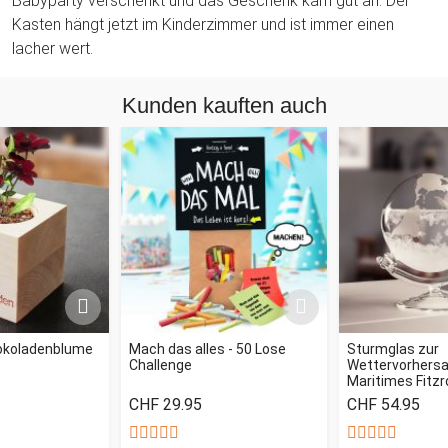
Babyparty verschenkt und das Geschenk kam gut an. Der
Kasten hängt jetzt im Kinderzimmer und ist immer einen
lacher wert.
Kunden kauften auch
okoladenblume
Mach das alles - 50 Lose
Sturmglas zur
Challenge
Wettervorhersag
Maritimes Fitz
CHF 29.95
CHF 54.95