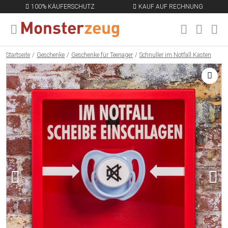
100% KÄUFERSCHUTZ
KAUF AUF RECHNUNG
MENÜ SCHLIESSEN
EN
Startseite
Geschenke
Geschenke für Teenager
Schnuller im Notfall Kasten