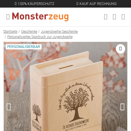
100% KÄUFERSCHUTZ
KAUF AUF RECHNUNG
MENÜ SCHLIESSEN
EN
Startseite
Geschenke
Jugendweihe Geschenke
Personalisiertes Sparbuch zur Jugendweihe
PERSONALISIERBAR