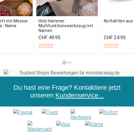
ett mit Messer
Holz Hammer
Notfall Hirn au
a - Name
Multifunktionswerkzeug mit
Namen
CHF 49.95
CHF 24.95
Du hast eine Frage? Kontaktiere jetzt
unseren
Kundenservice...