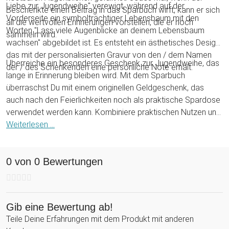
Liebe zur Jugendweihe" verewigt, während auf der
Beschenkte einen Beitrag in das Sparbuch wirft, kann er sich
Vorderseite ein symbolträchtiger Lebensbaum mit den
all die wertvollen Erinnerungen vorstellen, die er noch
Worten "Lass viele Augenblicke an deinem Lebensbaum
sammeln wird.
wachsen" abgebildet ist. Es entsteht ein ästhetisches Design,
das mit der personalisierten Gravur von den / dem Namen
Überreiche ein besonderes Geschenk zur Jugendweihe, das
der / des Schenkenden eine persönliche Note erhält.
lange in Erinnerung bleiben wird. Mit dem Sparbuch
überraschst Du mit einem originellen Geldgeschenk, das
auch nach den Feierlichkeiten noch als praktische Spardose
verwendet werden kann. Kombiniere praktischen Nutzen und
dekorative Optik zu einer genialen Geschenkidee zur
Weiterlesen ...
Jugendfeier, die sich gleichermaßen für Mädchen und Jungen
eignet.
0 von 0 Bewertungen
Gib eine Bewertung ab!
Teile Deine Erfahrungen mit dem Produkt mit anderen