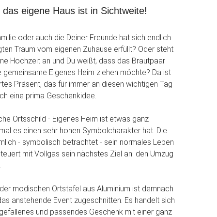
: das eigene Haus ist in Sichtweite!
milie oder auch die Deiner Freunde hat sich endlich
ten Traum vom eigenen Zuhause erfüllt? Oder steht
 eine Hochzeit an und Du weißt, dass das Brautpaar
e gemeinsame Eigenes Heim ziehen möchte? Da ist
ertes Präsent, das für immer an diesen wichtigen Tag
doch eine prima Geschenkidee.
che Ortsschild - Eigenes Heim ist etwas ganz
mal es einen sehr hohen Symbolcharakter hat. Die
ämlich - symbolisch betrachtet - sein normales Leben
 steuert mit Vollgas sein nächstes Ziel an: den Umzug
.
der modischen Ortstafel aus Aluminium ist demnach
as anstehende Event zugeschnitten. Es handelt sich
sgefallenes und passendes Geschenk mit einer ganz