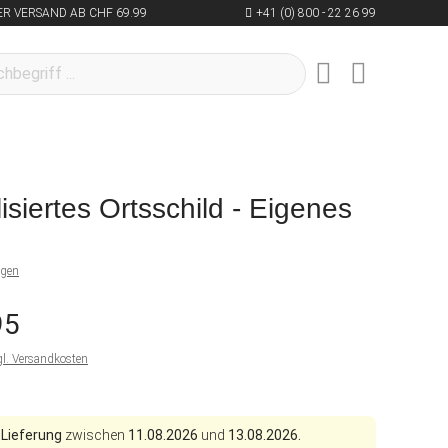
R VERSAND AB CHF 69.99
+41 (0) 800 - 22 26 99
isiertes Ortsschild - Eigenes
ngen
95
gl. Versandkosten
 Lieferung
zwischen
11.08.2026
und
13.08.2026.