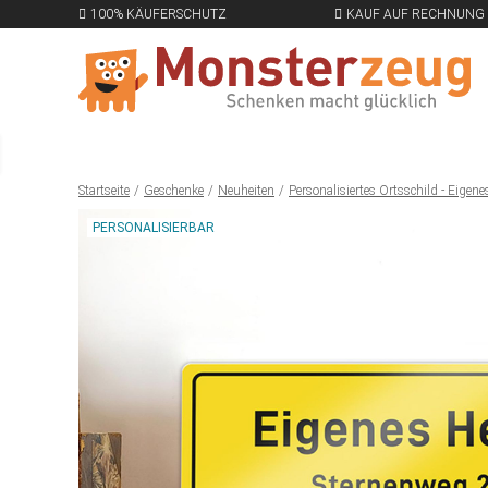
100% KÄUFERSCHUTZ
KAUF AUF RECHNUNG
Startseite
Geschenke
Neuheiten
Personalisiertes Ortsschild - Eigen
PERSONALISIERBAR