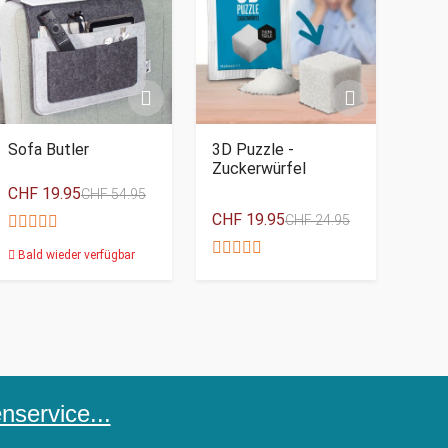
Sofa Butler
3D Puzzle -
Zuckerwürfel
CHF 19.95
CHF 54.95
CHF 19.95
CHF 24.95
Bald wieder verfügbar
service...