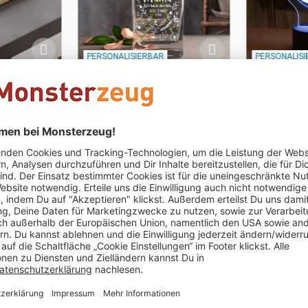
PERSONALISIERBAR
PERSONALIS
n - 2er
Vase mit Gravur -
LED Fußbal
Blumenherz für Mama
CHF 54.95
CHF 49.95