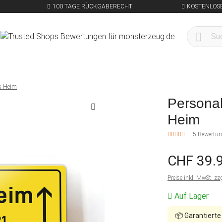
100 TAGE RÜCKGABERECHT
KOSTENLOSE
es Heim
Personal
Heim
5 Bewertu
CHF 39.
Preise inkl. MwSt. zz
Auf Lager
📦
Garantierte