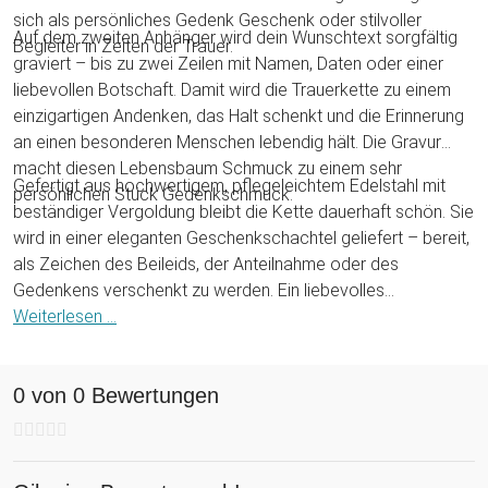
sich als persönliches Gedenk Geschenk oder stilvoller
Auf dem zweiten Anhänger wird dein Wunschtext sorgfältig
Begleiter in Zeiten der Trauer.
graviert – bis zu zwei Zeilen mit Namen, Daten oder einer
liebevollen Botschaft. Damit wird die Trauerkette zu einem
einzigartigen Andenken, das Halt schenkt und die Erinnerung
an einen besonderen Menschen lebendig hält. Die Gravur
macht diesen Lebensbaum Schmuck zu einem sehr
Gefertigt aus hochwertigem, pflegeleichtem Edelstahl mit
persönlichen Stück Gedenkschmuck.
beständiger Vergoldung bleibt die Kette dauerhaft schön. Sie
wird in einer eleganten Geschenkschachtel geliefert – bereit,
als Zeichen des Beileids, der Anteilnahme oder des
Gedenkens verschenkt zu werden. Ein liebevolles
Trostgeschenk, das Licht und Wärme in schwierige Zeiten
Weiterlesen ...
bringt.
0 von 0 Bewertungen