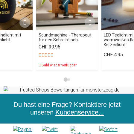
ndlicht mit
Soundmachine - Therapeut
LED Teelicht mi
slicht
für den Schreibtisch
warmweißes fl
Kerzenlicht
CHF 39.95
CHF 4.95
Bald wieder verfügbar
Du hast eine Frage? Kontaktiere jetzt
unseren
Kundenservice...