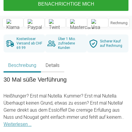
BENACHRICHTIGE MICH
Rechnung
Kostenloser
Über 1 Mio.
Sicherer Kauf
Versand ab CHF
zufriedene
auf Rechnung
69.99
Kunden
Beschreibung
Details
30 Mal süße Verführung
Heißhunger? Erst mal Nutella. Kummer? Erst mal Nutella.
Überhaupt keinen Grund, etwas zu essen? Erst mal Nutella!
Gerne direkt aus dem Esslöffel! Die cremige Erfüllung aus
Nuss und Nougat geht einfach immer und fehlt auf keinem
akzeptablen Frühstückstisch. Doch wir müssen den
Weiterlesen ...
schokoladigen Gaumenschmaus nicht auf seine