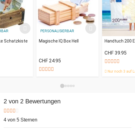
RBAR
PERSONALISIERBAR
e Schatzkiste
Magische IQ Box Hell
Handtuch 200 E
CHF 39.95
CHF 24.95
Nur noch 3 auf L
2 von 2 Bewertungen
4 von 5 Sternen