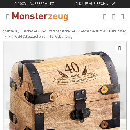
100% KÄUFERSCHUTZ
KAUF AUF RECHNUNG
MENÜ SCHLIESSEN
EN
Startseite
Geschenke
Geburtstagsgeschenke
Geschenke zum 40. Geburtstag
Mini Geld Schatztruhe zum 40. Geburtstag