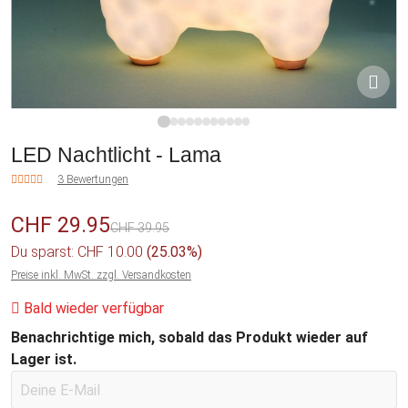
1
2
3
4
5
6
7
8
9
10
11
LED Nachtlicht - Lama
3 Bewertungen
CHF 29.95
CHF 39.95
Du sparst: CHF 10.00
(25.03%)
Preise inkl. MwSt. zzgl. Versandkosten
Bald wieder verfügbar
Benachrichtige mich, sobald das Produkt wieder auf
Lager ist.