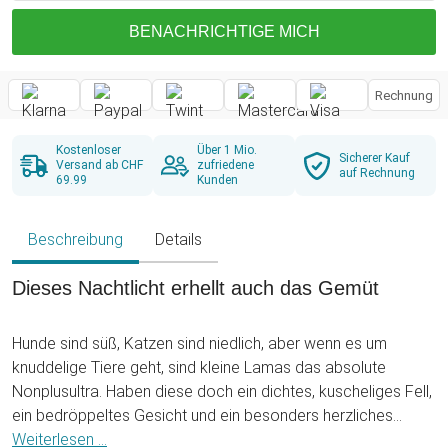
BENACHRICHTIGE MICH
Rechnung
Kostenloser
Über 1 Mio.
Sicherer Kauf
Versand ab CHF
zufriedene
auf Rechnung
69.99
Kunden
Beschreibung
Details
Dieses Nachtlicht erhellt auch das Gemüt
Hunde sind süß, Katzen sind niedlich, aber wenn es um
knuddelige Tiere geht, sind kleine Lamas das absolute
Nonplusultra. Haben diese doch ein dichtes, kuscheliges Fell,
ein bedröppeltes Gesicht und ein besonders herzliches
Wesen. Falls Du Dich fragst "was soll ich einem Mädchen zu
Weiterlesen ...