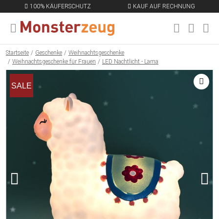
100% KÄUFERSCHUTZ
KAUF AUF RECHNUNG
MENÜ SCHLIESSEN
EN
Startseite
Geschenke
Weihnachtsgeschenke
Weihnachtsgeschenke für Frauen
LED Nachtlicht - Lama
SALE