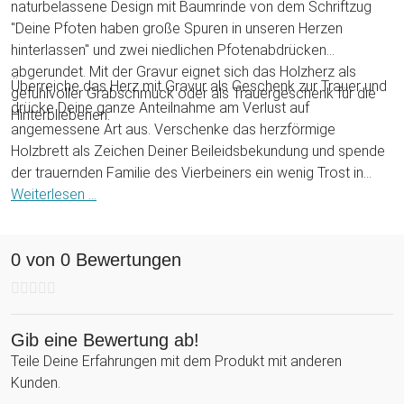
naturbelassene Design mit Baumrinde von dem Schriftzug
"Deine Pfoten haben große Spuren in unseren Herzen
hinterlassen" und zwei niedlichen Pfotenabdrücken
abgerundet. Mit der Gravur eignet sich das Holzherz als
Überreiche das Herz mit Gravur als Geschenk zur Trauer und
gefühlvoller Grabschmuck oder als Trauergeschenk für die
drücke Deine ganze Anteilnahme am Verlust auf
Hinterbliebenen.
angemessene Art aus. Verschenke das herzförmige
Holzbrett als Zeichen Deiner Beileidsbekundung und spende
der trauernden Familie des Vierbeiners ein wenig Trost in
dunklen Stunden. Die außergewöhnliche Form des Holz-
Weiterlesen ...
Gedenksteins verbreitet Hoffnung und hält die Erinnerung an
einen loyalen Freund am Leben.
0 von 0 Bewertungen
Gib eine Bewertung ab!
Teile Deine Erfahrungen mit dem Produkt mit anderen
Kunden.