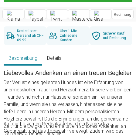
Rechnung
Kostenloser
Über 1 Mio.
Sicherer Kauf
Versand ab CHF
zufriedene
auf Rechnung
69.99
Kunden
Beschreibung
Details
Liebevolles Andenken an einen treuen Begleiter
Der Verlust eines geliebten Hundes ist eine Erfahrung von
unermesslicher Trauer und Herzschmerz. Unsere vierbeinigen
Freunde sind nicht nur Haustiere, sondern ein Teil unserer
Familie, und wenn sie uns verlassen, hinterlassen sie eine
tiefe Leere in unseren Herzen. Mit dem personalisierten
Holzherz bewahrst Du die Erinnerungen an die gemeinsame
Auf der hölzernen Gedenktafel wird ein Name, das
Zeit für die Ewigkeit und erhältst ein schönes Andenken an
Geburtsjahr und das Todesjahr verewigt. Zudem wird das
Dein verstorbenes Haustier.