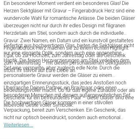
Ein besonderer Moment verdient ein besonderes Glas! Die
Herzen Sektgläser mit Gravur – Fingerabdruck Herz sind eine
wundervolle Wahl für romantische Anlässe. Die beiden Gläser
überzeugen nicht nur durch ihr edles Design mit filigranen
Herzdetails am Stiel, sondern auch durch die individuelle
Gravur: Zwei Namen, ein Datum und ein kunstvoll gestaltetes
Gefertigt aus hochwertigem Glas, bieten die Sektgläser nicht
Fingerabdruck-Herz machen sie zu einem echten Highlight.
nur eine elegante Optik, sondern auch eine angenehme
Egal, ob zur Hochzeit, zum Jahrestag oder als Geschenk
Haptik. Die feinen Herzverzierungen am Stiel verleihen dem
zum Valentinstag – mit diesen personalisierten Sektgläsern
Set eine verspielte, aber zugleich edle Note. Durch die
stoßt Ihr stilvoll auf Eure Liebe an.
personalisierte Gravur werden die Gläser zu einem
einzigartigen Erinnerungsstück, das jedes Anstoßen noch
Überrasche Deinen Partner, ein Brautpaar oder einen
bedeutungsvoller macht. Ob für das eigene Zuhause oder als
besonderen Menschen mit diesem außergewöhnlichen Set.
Geschenk für ein befreundetes Paar – diese Gläser sind eine
Die hochwertigen Gläser kommen in einer stilvollen
liebevolle Geste voller Symbolik.
Verpackung, bereit zum Verschenken. Ein Geschenk, das
nicht nur optisch beeindruckt, sondern auch emotional
berührt – für unvergessliche Genussmomente!
Weiterlesen ...