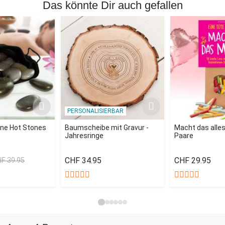
Das könnte Dir auch gefallen
PERSONALISIERBAR
ne Hot Stones
Baumscheibe mit Gravur -
Macht das alles
Jahresringe
Paare
CHF 34.95
CHF 29.95
F 39.95