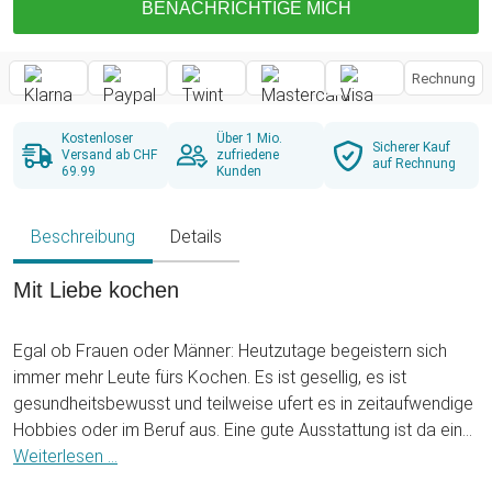
BENACHRICHTIGE MICH
Rechnung
Kostenloser
Über 1 Mio.
Sicherer Kauf
Versand ab CHF
zufriedene
auf Rechnung
69.99
Kunden
Beschreibung
Details
Mit Liebe kochen
Egal ob Frauen oder Männer: Heutzutage begeistern sich
immer mehr Leute fürs Kochen. Es ist gesellig, es ist
gesundheitsbewusst und teilweise ufert es in zeitaufwendige
Hobbies oder im Beruf aus. Eine gute Ausstattung ist da ein
Muss. Aber nicht nur Lebensmittel sind enorm wichtig,
Weiterlesen ...
sondern eben auch die Utensilien, die man zum Vorbereiten