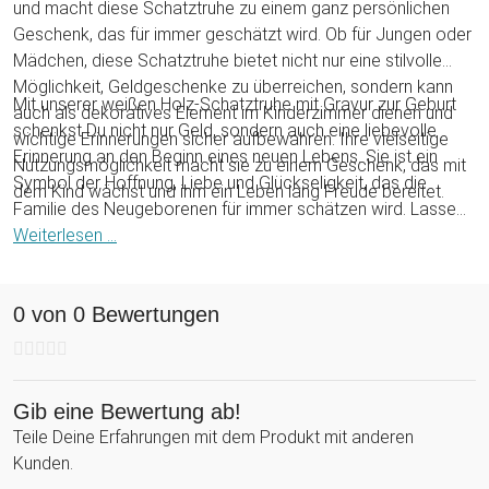
und macht diese Schatztruhe zu einem ganz persönlichen
Geschenk, das für immer geschätzt wird. Ob für Jungen oder
Mädchen, diese Schatztruhe bietet nicht nur eine stilvolle
Möglichkeit, Geldgeschenke zu überreichen, sondern kann
Mit unserer weißen Holz-Schatztruhe mit Gravur zur Geburt
auch als dekoratives Element im Kinderzimmer dienen und
schenkst Du nicht nur Geld, sondern auch eine liebevolle
wichtige Erinnerungen sicher aufbewahren. Ihre vielseitige
Erinnerung an den Beginn eines neuen Lebens. Sie ist ein
Nutzungsmöglichkeit macht sie zu einem Geschenk, das mit
Symbol der Hoffnung, Liebe und Glückseligkeit, das die
dem Kind wächst und ihm ein Leben lang Freude bereitet.
Familie des Neugeborenen für immer schätzen wird. Lasse
dieses besondere Geschenk zu einem unvergesslichen Teil
Weiterlesen ...
der Feierlichkeiten zur Geburt werden und begrüße das neue
Familienmitglied auf stilvolle und liebevolle Weise.
0 von 0 Bewertungen
Gib eine Bewertung ab!
Teile Deine Erfahrungen mit dem Produkt mit anderen
Kunden.