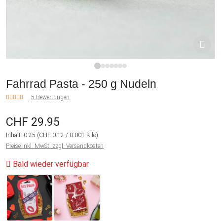
1
2
3
4
5
6
7
Fahrrad Pasta - 250 g Nudeln
5 Bewertungen
CHF 29.95
Inhalt:
0.25
(CHF 0.12 / 0.001 Kilo)
Preise inkl. MwSt. zzgl. Versandkosten
Bald wieder verfügbar