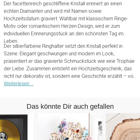
Der facettenreich geschliffene Kristall erinnert an einen
echten Diamanten und wird mit Namen sowie
Hochzeitsdatum graviert. Wählbar mit klassischem Ringe-
Motiv oder romantischem Herzen-Design, wird er zum
individuellen Erinnerungsstück an den schönsten Tag im
Leben.
Der silberfarbene Ringhalter setzt den Kristall perfekt in
Szene. Elegant geschwungen und modern im Look,
präsentiert er das gravierte Schmuckstück wie eine Trophäe
der Liebe. Zusammen entsteht ein Hochzeitsgeschenk, das
nicht nur dekorativ ist, sondern eine Geschichte erzählt – von
Anfang, Versprechen und einem gemeinsamen "Für immer".
Weiterlesen ...
Ein Geschenk, das glänzt. Genau wie die Zukunft des
Brautpaares.
Das könnte Dir auch gefallen