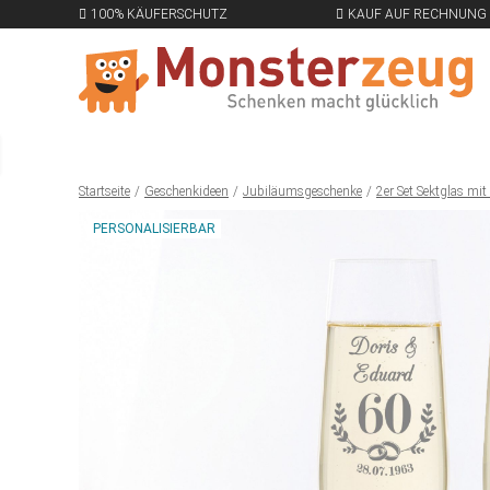
100% KÄUFERSCHUTZ
KAUF AUF RECHNUNG
Startseite
Geschenkideen
Jubiläumsgeschenke
2er Set Sektglas mi
PERSONALISIERBAR