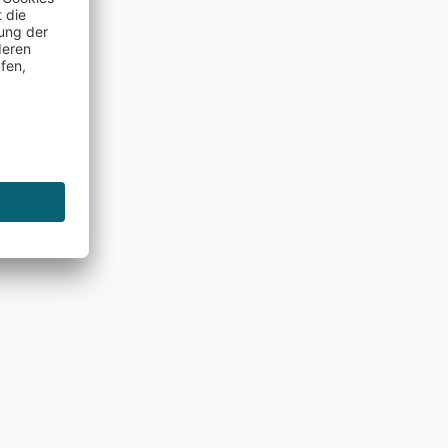
denh…