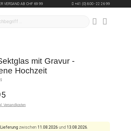
R VERSAND AB CHF 69.99
+41 (0) 800 - 22 26 99
Sektglas mit Gravur -
ene Hochzeit
ng
95
gl. Versandkosten
 Lieferung
zwischen
11.08.2026
und
13.08.2026.