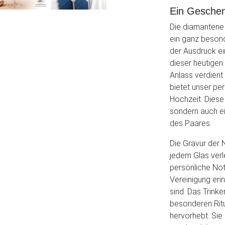
Ein Geschen
Die diamantene 
ein ganz besond
der Ausdruck ein
dieser heutigen
Anlass verdien
bietet unser pe
Hochzeit. Diese
sondern auch ei
des Paares.
Die Gravur der
jedem Glas verl
persönliche Not
Vereinigung er
sind. Das Trink
besonderen Rit
hervorhebt. Sie 