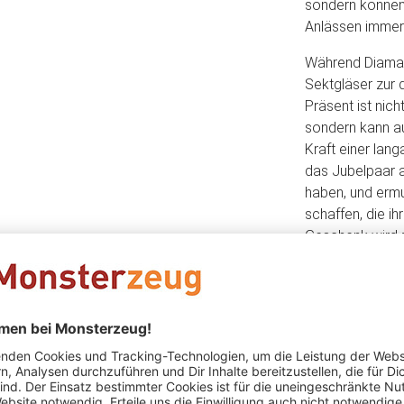
sondern können
Anlässen immer
Während Diaman
Sektgläser zur 
Präsent ist nic
sondern kann au
Kraft einer lan
das Jubelpaar a
haben, und ermu
schaffen, die i
Geschenk wird z
bewahren wird.
Occhiodori Bruno
schrieb am 23.06.2026
Verifizierter Ka