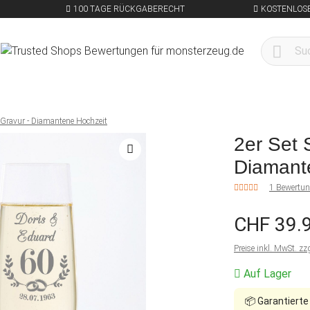
100 TAGE RÜCKGABERECHT
KOSTENLOSE
t Gravur - Diamantene Hochzeit
2er Set 
Diamant
1 Bewertu
CHF 39.
Preise inkl. MwSt. zz
Auf Lager
📦
Garantierte