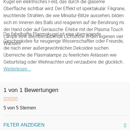
Kugel ein elektrisches Feld, das durch die gläserne
Oberfläche sichtbar wird. Der Effekt ist spektakulär: Filigrane,
leuchtende Strahlen, die wie Miniatur-Blitze aussehen, bilden
sich im Inneren des Balls und reagieren auf die Berührung mit
der Hand oder auf Geräusche. Erlebe mit der Plasma Touch
Die fabelhafte Plasmakugel ist eine überragende
Lampe eine atemberaubende Lichtshow in den eigenen vier
Geschenkidee für neugierige Wissenschaftler oder Freunde,
Wänden!
die nach einer außergewöhnlichen Dekoidee suchen.
Überreiche die Plasmalampe zu feierlichen Anlässen wie
Geburtstag oder Weihnachten und verzaubere die glücklich
Beschenkten mit den faszinierenden Blitzstrahlen. Ein
Weiterlesen ...
besonderes Geschenk zu jeder Festivität, das garantiert in
Erinnerung bleiben wird.
1 von 1 Bewertungen
5 von 5 Sternen
FILTER ANZEIGEN