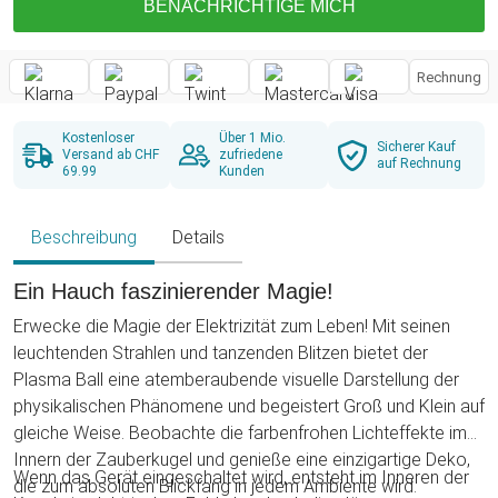
BENACHRICHTIGE MICH
Rechnung
Kostenloser
Über 1 Mio.
Sicherer Kauf
Versand ab CHF
zufriedene
auf Rechnung
69.99
Kunden
Beschreibung
Details
Ein Hauch faszinierender Magie!
Erwecke die Magie der Elektrizität zum Leben! Mit seinen
leuchtenden Strahlen und tanzenden Blitzen bietet der
Plasma Ball eine atemberaubende visuelle Darstellung der
physikalischen Phänomene und begeistert Groß und Klein auf
gleiche Weise. Beobachte die farbenfrohen Lichteffekte im
Innern der Zauberkugel und genieße eine einzigartige Deko,
Wenn das Gerät eingeschaltet wird, entsteht im Inneren der
die zum absoluten Blickfang in jedem Ambiente wird.