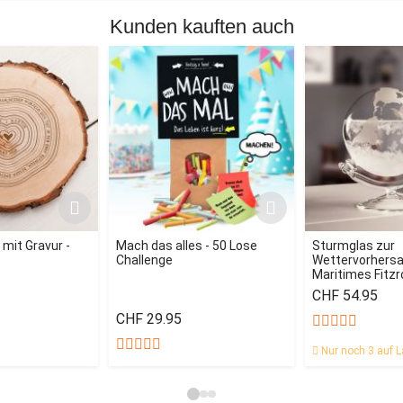
Kunden kauften auch
mit Gravur -
Mach das alles - 50 Lose
Sturmglas zur
Challenge
Wettervorhersag
Maritimes Fitz
CHF 54.95
CHF 29.95
Nur noch 3 auf L