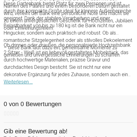
Diese Gartenbank bietet Platz für zwei Personen und ist
Namen des Paares und einem besonderen Datum gestaltet
durch ihre kompakte Größe ideal für kleinere Außenbereiche
wird, verleiht der Bank eine persönliche Note und macht sie
geeignet. Dank der stabilen Verarbeitung und einer
zu einem unvergesslichen Geschenk für Hochzeiten, Jubiläen
Belastbarkeit von bis zu 180 kg ist die Bank nicht nur ein
oder Einweihungsfeiern.
Hingucker, sondern auch praktisch und robust. Ob als
romantische Sitzgelegenheit oder als stilvolles Dekoelement
Ob drinnen oder draußen, die personalisierte Hochzeitsbank
– diese Bank lädt dazu ein, gemeinsame Momente zu
2 Sitzer - Weiß ist ein liebevoll gestaltetes Möbelstück, das
genießen und unvergessliche Erinnerungen zu schaffen.
durch hochwertige Materialien, präzise Gravur und
durchdachtes Design besticht. Sie ist nicht nur eine
dekorative Ergänzung für jedes Zuhause, sondern auch ein
Symbol für Zweisamkeit und Verbundenheit.
Weiterlesen ...
0 von 0 Bewertungen
Gib eine Bewertung ab!