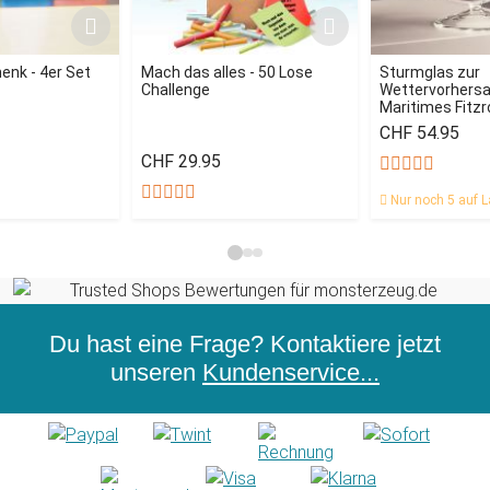
enk - 4er Set
Mach das alles - 50 Lose
Sturmglas zur
Challenge
Wettervorhersag
Maritimes Fitz
CHF 54.95
CHF 29.95
Nur noch 5 auf L
Du hast eine Frage? Kontaktiere jetzt
unseren
Kundenservice...