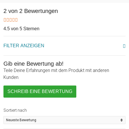
Geschenk zu vielen Anlässen. Die Magische IQ Box Deluxe -
Liebestauben Gravur ist die ideale Geschenkidee, um
2 von 2 Bewertungen
Geldgeschenke clever und trickreich zu verpacken!
4.5 von 5 Sternen
FILTER ANZEIGEN
Gib eine Bewertung ab!
Teile Deine Erfahrungen mit dem Produkt mit anderen
Kunden.
SCHREIB EINE BEWERTUNG
Sortiert nach