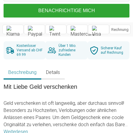
BENACHRICHTIGE MICH
Rechnung
Kostenloser
Über 1 Mio.
Sicherer Kauf
Versand ab CHF
zufriedene
auf Rechnung
69.99
Kunden
Beschreibung
Details
Mit Liebe Geld verschenken
Geld verschenken ist oft langweilig, aber durchaus sinnvoll!
Besonders zu Hochzeiten, Verlobungen oder ähnlichen
Anlässen eines Paares. Um dem Geldgeschenk eine coole
Originalität zu verleihen, verschenke doch einfach das Bare
oder auch den Gutschein mit der Magischen IQ Box Deluxe -
Weiterlesen ...