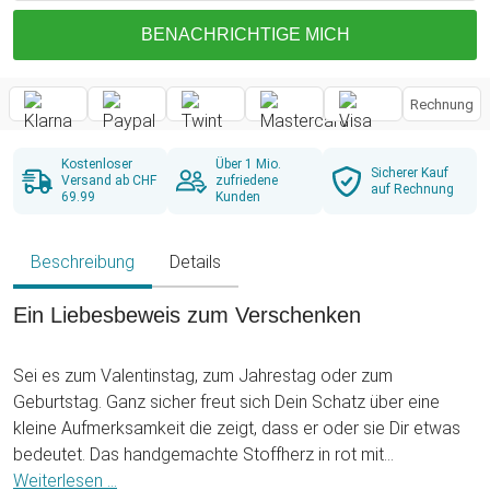
BENACHRICHTIGE MICH
Rechnung
Kostenloser
Über 1 Mio.
Sicherer Kauf
Versand ab CHF
zufriedene
auf Rechnung
69.99
Kunden
Beschreibung
Details
Ein Liebesbeweis zum Verschenken
Sei es zum Valentinstag, zum Jahrestag oder zum
Geburtstag. Ganz sicher freut sich Dein Schatz über eine
kleine Aufmerksamkeit die zeigt, dass er oder sie Dir etwas
bedeutet. Das handgemachte Stoffherz in rot mit
Liebesbecher to go ist ein toller Liebesbeweis für Deinen
Weiterlesen ...