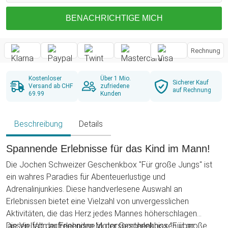
BENACHRICHTIGE MICH
Rechnung
Kostenloser
Über 1 Mio.
Sicherer Kauf
Versand ab CHF
zufriedene
auf Rechnung
69.99
Kunden
Beschreibung
Details
Spannende Erlebnisse für das Kind im Mann!
Die Jochen Schweizer Geschenkbox "Für große Jungs" ist
ein wahres Paradies für Abenteuerlustige und
Adrenalinjunkies. Diese handverlesene Auswahl an
Erlebnissen bietet eine Vielzahl von unvergesslichen
Aktivitäten, die das Herz jedes Mannes höherschlagen
lassen. Von aufregenden Motorsporterlebnissen über
Die Vielfalt der Erlebnisse in der Geschenkbox "Für große