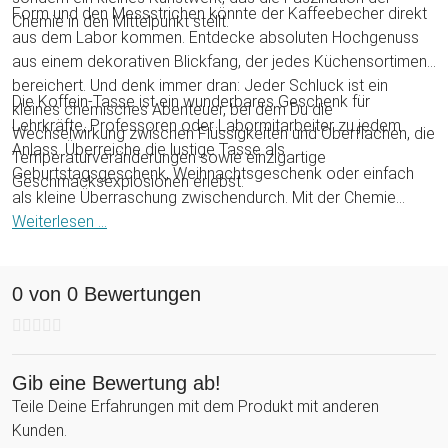
Form und den Messstrichen könnte der Kaffeebecher direkt
Chemie in den Mittelpunkt stellt.
aus dem Labor kommen. Entdecke absoluten Hochgenuss
aus einem dekorativen Blickfang, der jedes Küchensortiment
bereichert. Und denk immer dran: Jeder Schluck ist ein
Die Koffein-Tasse ist ein wunderbares Geschenk für
kleines chemisches Abenteuer, bei dem Du die
Lehrkräfte, Professoren oder Labormitarbeiter zu jedem
Wechselwirkung zwischen Flüssigkeiten und Oberflächen, die
Anlass. Überreiche die lustige Tasse als
Temperaturveränderungen sowie einzigartige
Geburtstagsgeschenk, Weihnachtsgeschenk oder einfach
Geschmacksexplosionen erlebst.
als kleine Überraschung zwischendurch. Mit der Chemie
Tasse sorgst Du für leuchtende Augen und absolute
Weiterlesen ...
Begeisterung bei Fachkundigen. Schon nach kürzester Zeit
wird das Kaffeeglas zu den Favoriten der Beschenkten
0 von 0 Bewertungen
gehören und jeden Morgen zum Einsatz kommen.
Gib eine Bewertung ab!
Teile Deine Erfahrungen mit dem Produkt mit anderen
Kunden.