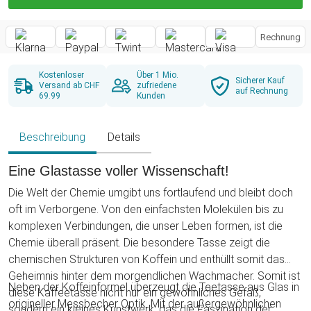
Rechnung
Kostenloser
Über 1 Mio.
Sicherer Kauf
Versand ab CHF
zufriedene
auf Rechnung
69.99
Kunden
Beschreibung
Details
Eine Glastasse voller Wissenschaft!
Die Welt der Chemie umgibt uns fortlaufend und bleibt doch
oft im Verborgene. Von den einfachsten Molekülen bis zu
komplexen Verbindungen, die unser Leben formen, ist die
Chemie überall präsent. Die besondere Tasse zeigt die
chemischen Strukturen von Koffein und enthüllt somit das
Geheimnis hinter dem morgendlichen Wachmacher. Somit ist
Neben der Koffeinformel überzeugt die Teetasse aus Glas in
diese Kaffeetasse nicht nur ein gewöhnliches Gefäß,
origineller Messbecher Optik. Mit der außergewöhnlichen
sondern ein kleines Kunstwerk, das die Faszination der